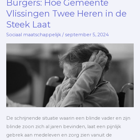
Burgers: Hoe Gemeente
Blinde
Vlissingen Twee Heren in de
Burgers:
Steek Laat
Hoe
Gemeente
Sociaal maatschappelijk
/
september 5, 2024
Vlissingen
Twee
Heren
in
de
Steek
Laat
De schrijnende situatie waarin een blinde vader en zijn
blinde zoon zich al jaren bevinden, laat een pijnlijk
gebrek aan medeleven en zorg zien vanuit de