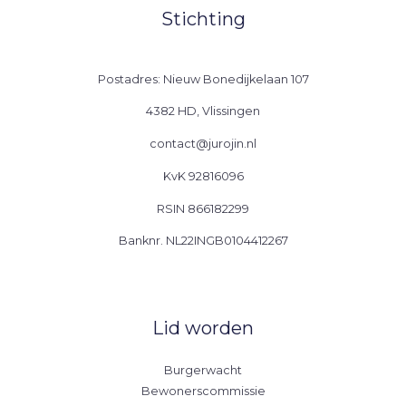
Stichting
Postadres: Nieuw Bonedijkelaan 107
4382 HD, Vlissingen
contact@jurojin.nl
KvK 92816096
RSIN 866182299
Banknr. NL22INGB0104412267
Lid worden
Burgerwacht
Bewonerscommissie