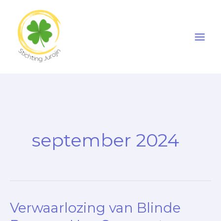
Ga
naar
de
inhoud
september 2024
Verwaarlozing van Blinde
Verwaarlozing
van