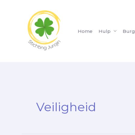
Ga
naar
de
inhoud
Home
Hulp
Burg
Veiligheid