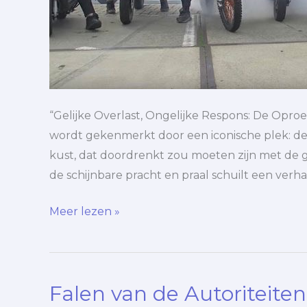
“Gelijke Overlast, Ongelijke Respons: De Oproe
wordt gekenmerkt door een iconische plek: de 
kust, dat doordrenkt zou moeten zijn met de 
de schijnbare pracht en praal schuilt een verha
Meer lezen »
Falen van de Autoriteiten
Falen