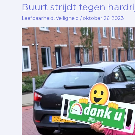
Buurt strijdt tegen hard
Buurt
strijdt
Leefbaarheid
,
Veiligheid
/
oktober 26, 2023
tegen
hardrijders
Nieuw
Bonedijkelaan