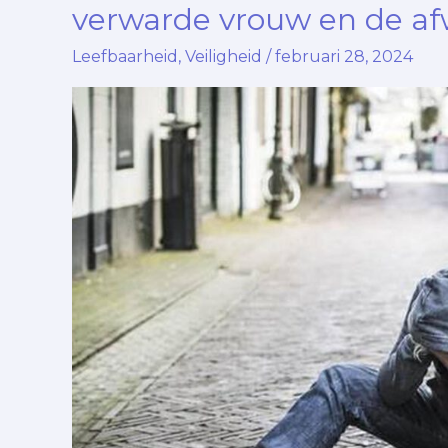
van
verwarde vrouw en de afw
de
Leefbaarheid
,
Veiligheid
/
februari 28, 2024
Autoriteiten:
Het
verhaal
van
de
verwarde
vrouw
en
de
afwezige
Politie