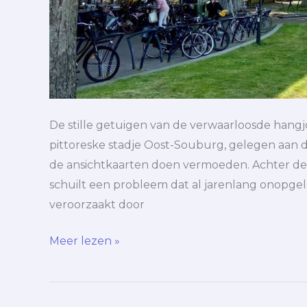
De stille getuigen van de verwaarloosde hang
pittoreske stadje Oost-Souburg, gelegen aan de 
de ansichtkaarten doen vermoeden. Achter de f
schuilt een probleem dat al jarenlang onopgelost
veroorzaakt door
Meer lezen »