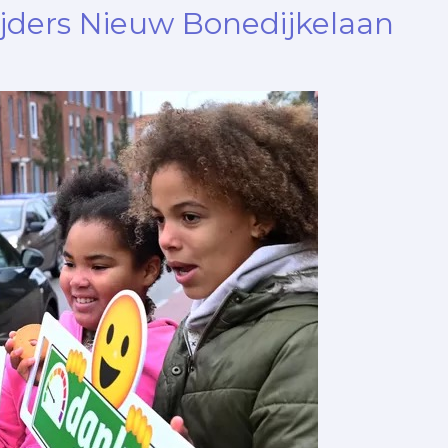
rijders Nieuw Bonedijkelaan