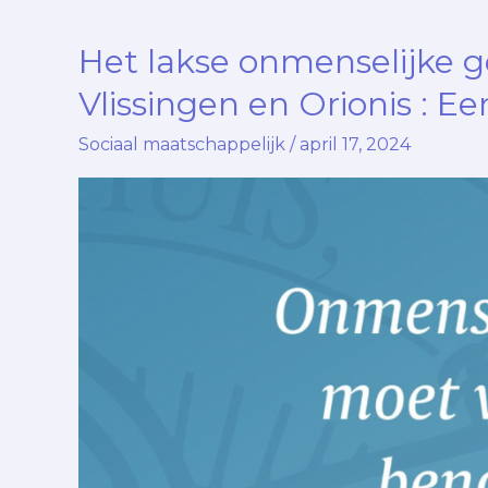
Het lakse onmenselijke 
Het
lakse
Vlissingen en Orionis : Ee
onmenselijke
Sociaal maatschappelijk
/
april 17, 2024
gedrag
van
Buurtteams
Vlissingen
en
Orionis
:
Een
schrijnende
realiteit….