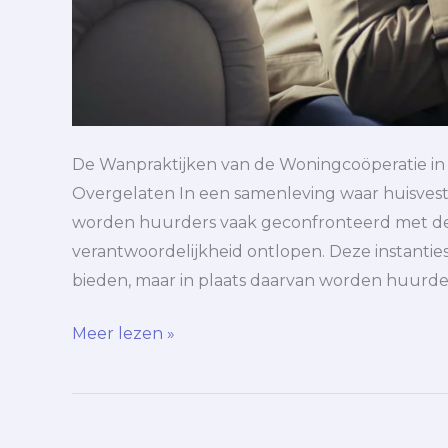
De Wanpraktijken van de Woningcoöperatie in
Overgelaten In een samenleving waar huisves
worden huurders vaak geconfronteerd met de 
verantwoordelijkheid ontlopen. Deze instanties
bieden, maar in plaats daarvan worden huurde
Meer lezen »