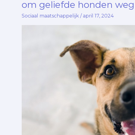
om geliefde honden weg
en
Sociaal maatschappelijk
/
april 17, 2024
Orionis
en
de
wrede
eis
om
geliefde
honden
weg
te
nemen