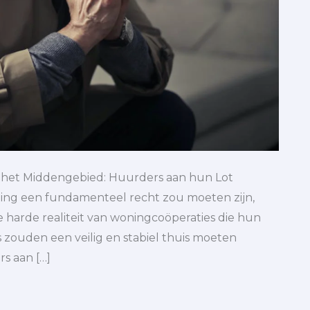
 het Middengebied: Huurders aan hun Lot
ting een fundamenteel recht zou moeten zijn,
harde realiteit van woningcoöperaties die hun
 zouden een veilig en stabiel thuis moeten
s aan […]