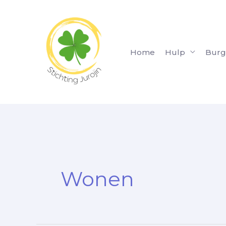
Ga
naar
de
inhoud
Home
Hulp
Burg
Wonen