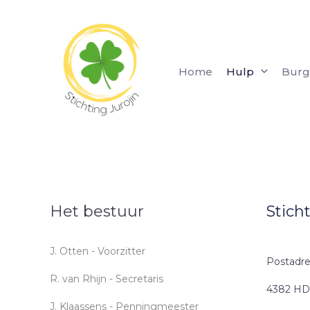
Ga
naar
de
inhoud
Home
Hulp
Burg
Het bestuur
Stich
J. Otten - Voorzitter
Postadre
R. van Rhijn - Secretaris
4382 HD,
J. Klaassens - Penningmeester