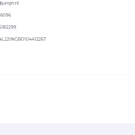
urojin.nl
16096
6182299
 NL22INGB0104412267