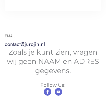
EMAIL
contact@jurojin.nl
Zoals je kunt zien, vragen
wij geen NAAM en ADRES
gegevens.
Follow Us:
F
Y
a
o
c
u
e
t
b
u