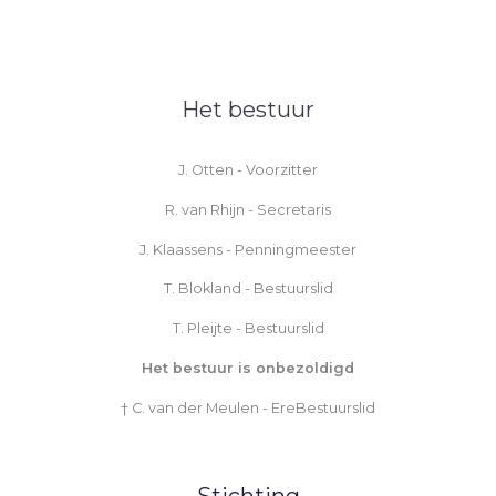
o
b
o
e
k
-
f
Het bestuur
J. Otten - Voorzitter
R. van Rhijn - Secretaris
J. Klaassens - Penningmeester
T. Blokland - Bestuurslid
T. Pleijte - Bestuurslid
Het bestuur is onbezoldigd
† C. van der Meulen - EreBestuurslid
Stichting