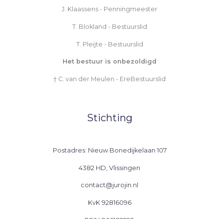
J. Klaassens - Penningmeester
T. Blokland - Bestuurslid
T. Pleijte - Bestuurslid
Het bestuur is onbezoldigd
† C. van der Meulen - EreBestuurslid
Stichting
Postadres: Nieuw Bonedijkelaan 107
4382 HD, Vlissingen
contact@jurojin.nl
KvK 92816096