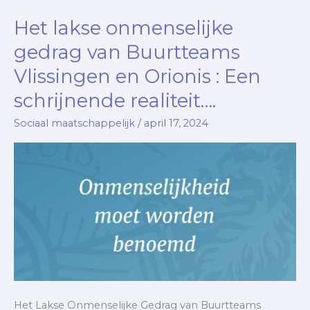
Het lakse onmenselijke
Het
lakse
gedrag van Buurtteams
onmenselijke
Vlissingen en Orionis : Een
gedrag
schrijnende realiteit….
van
Buurtteams
Sociaal maatschappelijk
/
april 17, 2024
Vlissingen
en
Orionis
:
Een
schrijnende
realiteit….
Het Lakse Onmenselijke Gedrag van Buurtteams