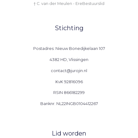
† C. van der Meulen - EreBestuurslid
Stichting
Postadres: Nieuw Bonedijkelaan 107
4382 HD, Vlissingen
contact@jurojin.nl
KvK 92816096
RSIN 866182299
Banknr. NL22INGB0104412267
Lid worden