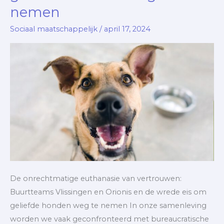
nemen
en
de
Sociaal maatschappelijk
/
april 17, 2024
wrede
eis
om
geliefde
honden
weg
te
nemen
De onrechtmatige euthanasie van vertrouwen:
Buurtteams Vlissingen en Orionis en de wrede eis om
geliefde honden weg te nemen In onze samenleving
worden we vaak geconfronteerd met bureaucratische