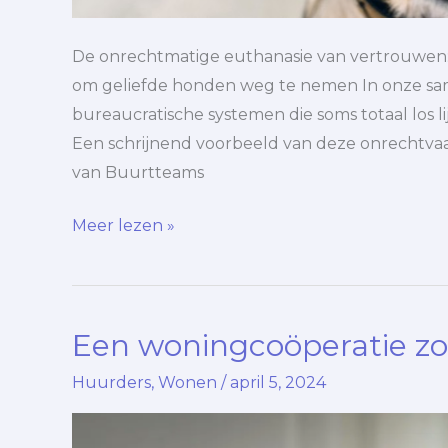
De onrechtmatige euthanasie van vertrouwen: 
om geliefde honden weg te nemen In onze s
bureaucratische systemen die soms totaal los l
Een schrijnend voorbeeld van deze onrechtvaa
van Buurtteams
Meer lezen »
Een woningcoöperatie zo
Een
woningcoöperatie
Huurders
,
Wonen
/
april 5, 2024
zonder
ogen,