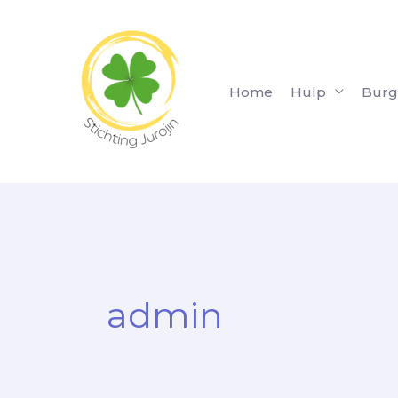
Ga
naar
de
inhoud
Home
Hulp
Burg
admin