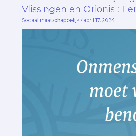
lakse
Vlissingen en Orionis : Ee
onmenselijke
Sociaal maatschappelijk
/
april 17, 2024
gedrag
van
Buurtteams
Vlissingen
en
Orionis
:
Een
schrijnende
realiteit….