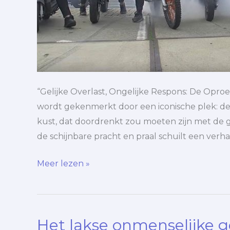
“Gelijke Overlast, Ongelijke Respons: De Oproe
wordt gekenmerkt door een iconische plek: de 
kust, dat doordrenkt zou moeten zijn met de 
de schijnbare pracht en praal schuilt een verha
Meer lezen »
Het lakse onmenselijke 
Het