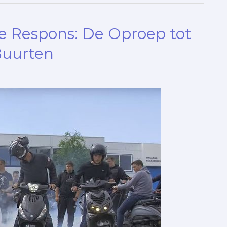
jke Respons: De Oproep tot
Buurten