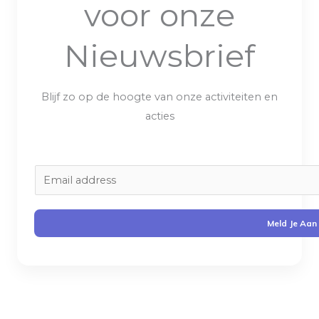
voor onze
Nieuwsbrief
Blijf zo op de hoogte van onze activiteiten en
acties
E
m
a
Meld Je Aan
i
l
*