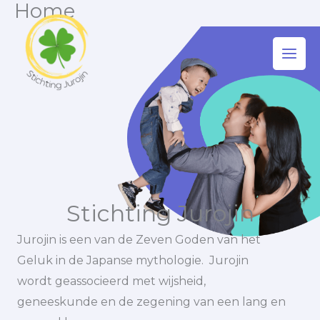
Home
Ga
naar
de
inhoud
Stichting Jurojin
Jurojin is een van de Zeven Goden van het
Geluk in de Japanse mythologie. Jurojin
wordt geassocieerd met wijsheid,
geneeskunde en de zegening van een lang en