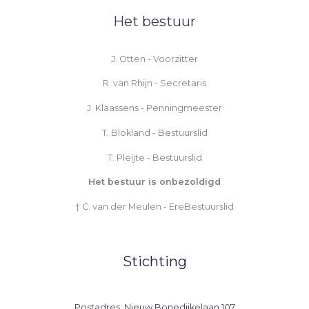
Het bestuur
J. Otten - Voorzitter
R. van Rhijn - Secretaris
J. Klaassens - Penningmeester
T. Blokland - Bestuurslid
T. Pleijte - Bestuurslid
Het bestuur is onbezoldigd
† C. van der Meulen - EreBestuurslid
Stichting
Postadres: Nieuw Bonedijkelaan 107