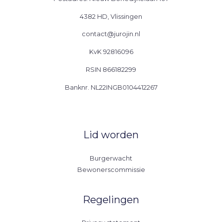
4382 HD, Vlissingen
contact@jurojin.nl
KvK 92816096
RSIN 866182299
Banknr. NL22INGB0104412267
Lid worden
Burgerwacht
Bewonerscommissie
Regelingen