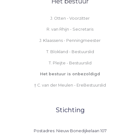
Het bestuur
J. Otten - Voorzitter
R. van Rhijn - Secretaris
J. Klaassens - Penningmeester
T. Blokland - Bestuurslid
T. Pleijte - Bestuurslid
Het bestuur is onbezoldigd
† C. van der Meulen - EreBestuurslid
Stichting
Postadres: Nieuw Bonedijkelaan 107