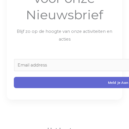
Nieuwsbrief
Blijf zo op de hoogte van onze activiteiten en
acties
E
m
a
Meld Je Aan
i
l
*