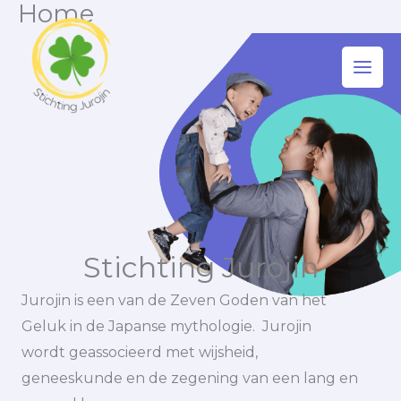
Home
Ga
naar
de
inhoud
Stichting Jurojin
Jurojin is een van de Zeven Goden van het
Geluk in de Japanse mythologie. Jurojin
wordt geassocieerd met wijsheid,
geneeskunde en de zegening van een lang en