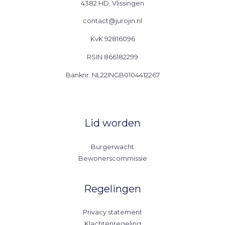
4382 HD, Vlissingen
contact@jurojin.nl
KvK 92816096
RSIN 866182299
Banknr. NL22INGB0104412267
Lid worden
Burgerwacht
Bewonerscommissie
Regelingen
Privacy statement
Klachtenregeling